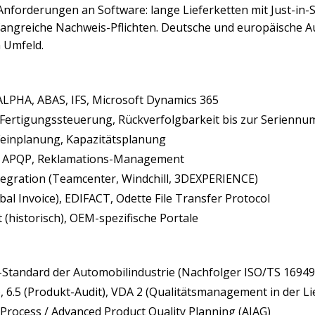
Anforderungen an Software: lange Lieferketten mit Just-i
angreiche Nachweis-Pflichten. Deutsche und europäische A
n Umfeld.
ALPHA, ABAS, IFS, Microsoft Dynamics 365
 Fertigungssteuerung, Rückverfolgbarkeit bis zur Serienn
Feinplanung, Kapazitätsplanung
, APQP, Reklamations-Management
tegration (Teamcenter, Windchill, 3DEXPERIENCE)
l Invoice), EDIFACT, Odette File Transfer Protocol
 (historisch), OEM-spezifische Portale
tandard der Automobilindustrie (Nachfolger ISO/TS 16949
, 6.5 (Produkt-Audit), VDA 2 (Qualitätsmanagement in der Li
Process / Advanced Product Quality Planning (AIAG)