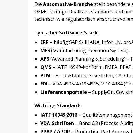
Die
Automotive-Branche
stellt besondere 
OEMs, strenge Qualitäts-Standards und umf
technisch wie regulatorisch anspruchsvolle
Typischer Software-Stack
ERP
– häufig SAP S/4HANA, Infor LN, pro
MES
(Manufacturing Execution System) –
APS
(Advanced Planning & Scheduling) – 
QMS
– IATF 16949-konform, FMEA, PPAP
PLM
– Produktdaten, Stücklisten, CAD-In
EDI
– VDA 4905/4913/4915, VDA 4984 (Globa
Lieferantenportale
– SupplyOn, Covisint
Wichtige Standards
IATF 16949:2016
– Qualitätsmanagement-S
VDA-Schriften
– Band 6.3 (Prozess-Audit)
PPAP / APQP
– Production Part Approval 